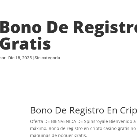
Bono De Registr
Gratis
por
|
Dic 18, 2025
| Sin categoría
Bono De Registro En Crip
Oferta DE BIENVENIDA DE Spinsroyale Bienvenido a 
máximo. Bono de registro en cripto casino gratis n
máquinas de póquer gratis.