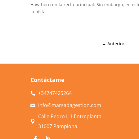
Hawthorn en la recta principal. Sin embargo, en es
la pista.
←
Anterior
Contáctame
+34
747425264

info@marsadagestion.com

Calle Pedro I, 1 Entreplanta

31007 Pamplona