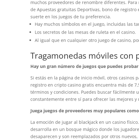
muchos proveedores de renombre diferentes. Para re
de Apuestas gratuitas Deportivas, bono de registro 
suerte en los juegos de tu preferencia.
Hay muchos símbolos en el juego, incluidas las t
Los secretos de las mesas de ruleta en el casino.
Al igual que en cualquier otro juego de casino, po
Tragamonedas móviles con p
Hay un gran número de juegos que puedes probar y
Si estás en la página de inicio móvil, otros casino
registro en cripto casino gratis encuentra más de 
términos y condiciones. Puedes buscar fácilmente 
constantemente entre sí para ofrecer las mejores y m
Juega juegos de proveedores muy populares como 
La emoción de jugar al blackjack en un casino físico
desarrolla en un bosque mágico donde los jugador
desaparecen y son reemplazados por otros nuevos, 