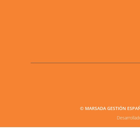
© MARSADA GESTIÓN ESPAÑA2
Desarrolla