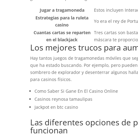
Jugar a tragamoneda
Estos incluyen Inter
Estrategias para la ruleta
Yo era el rey de Por
casino
Cuantas cartas se reparten
Tres cartas son basta
en el blackjack
máscara te proporcio
Los mejores trucos para aum
Hay tantos juegos de tragamonedas móviles que segu
que ha estado buscando. Por ejemplo, pero pueden a
sombrero de explorador y desenterrar algunos hallaz
para casinos físicos.
Como Saber Si Gane En El Casino Online
Casinos reynosa tamaulipas
Jackpot en btc casino
Las diferentes opciones de 
funcionan