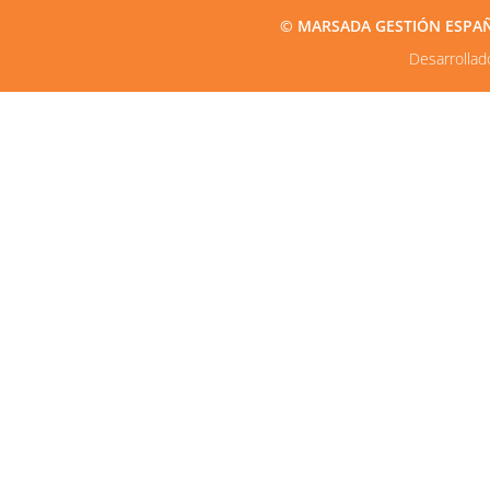
© MARSADA GESTIÓN ESPAÑA2
Desarrolla