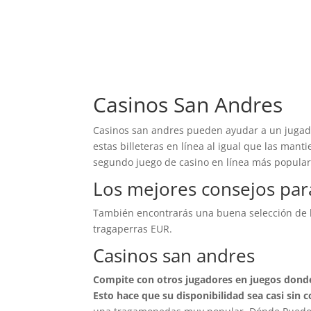
Casinos San Andres
Casinos san andres pueden ayudar a un jugador
estas billeteras en línea al igual que las manti
segundo juego de casino en línea más popular,
Los mejores consejos para
También encontrarás una buena selección de bl
tragaperras EUR.
Casinos san andres
Compite con otros jugadores en juegos donde
Esto hace que su disponibilidad sea casi sin 