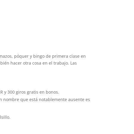
 mazos, póquer y bingo de primera clase en
ién hacer otra cosa en el trabajo. Las
 y 300 giros gratis en bonos.
gran nombre que está notablemente ausente es
sillo.