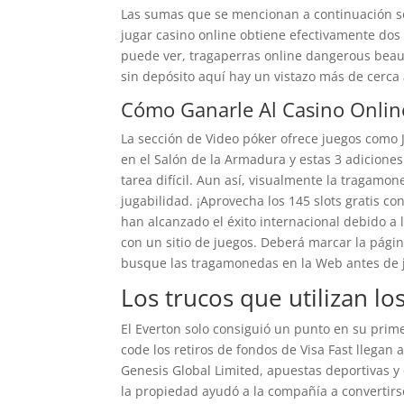
Las sumas que se mencionan a continuación so
jugar casino online obtiene efectivamente dos 
puede ver, tragaperras online dangerous beauty
sin depósito aquí hay un vistazo más de cerca
Cómo Ganarle Al Casino Onlin
La sección de Video póker ofrece juegos como J
en el Salón de la Armadura y estas 3 adiciones
tarea difícil. Aun así, visualmente la tragamo
jugabilidad. ¡Aprovecha los 145 slots gratis 
han alcanzado el éxito internacional debido a
con un sitio de juegos. Deberá marcar la pági
busque las tragamonedas en la Web antes de 
Los trucos que utilizan lo
El Everton solo consiguió un punto en su prim
code los retiros de fondos de Visa Fast llega
Genesis Global Limited, apuestas deportivas y 
la propiedad ayudó a la compañía a convertirs