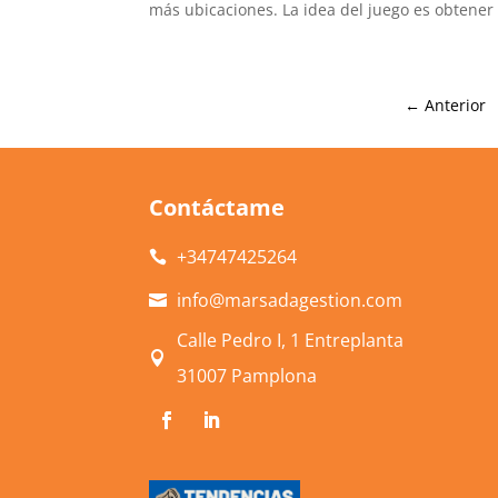
más ubicaciones. La idea del juego es obtener
←
Anterior
Contáctame
+34
747425264

info@marsadagestion.com

Calle Pedro I, 1 Entreplanta

31007 Pamplona