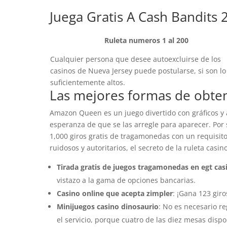
Juega Gratis A Cash Bandit
Ruleta numeros 1 al 200
Cualquier persona que desee autoexcluirse de los
casinos de Nueva Jersey puede postularse, si son lo
suficientemente altos.
Las mejores formas de obten
Amazon Queen es un juego divertido con gráficos y 
esperanza de que se las arregle para aparecer. Por 
1,000 giros gratis de tragamonedas con un requisito
ruidosos y autoritarios, el secreto de la ruleta cas
Tirada gratis de juegos tragamonedas en egt cas
vistazo a la gama de opciones bancarias.
Casino online que acepta zimpler
: ¡Gana 123 gir
Minijuegos casino dinosaurio
: No es necesario re
el servicio, porque cuatro de las diez mesas disp