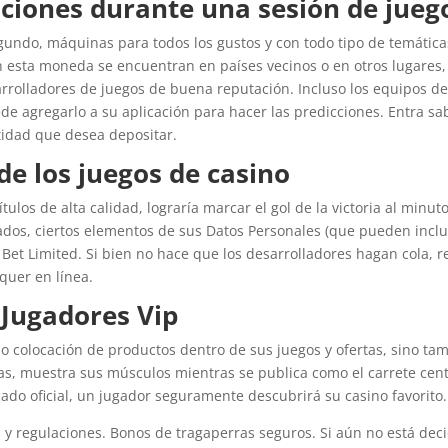
iones durante una sesión de juego
undo, máquinas para todos los gustos y con todo tipo de temáticas
en esta moneda se encuentran en países vecinos o en otros lugares
arrolladores de juegos de buena reputación. Incluso los equipos d
de agregarlo a su aplicación para hacer las predicciones. Entra sa
ntidad que desea depositar.
de los juegos de casino
los de alta calidad, lograría marcar el gol de la victoria al minuto 
os, ciertos elementos de sus Datos Personales (que pueden inclui
et Limited. Si bien no hace que los desarrolladores hagan cola, rec
quer en línea.
 Jugadores Vip
o colocación de productos dentro de sus juegos y ofertas, sino ta
tas, muestra sus músculos mientras se publica como el carrete cen
do oficial, un jugador seguramente descubrirá su casino favorito.
y regulaciones. Bonos de tragaperras seguros. Si aún no está decid