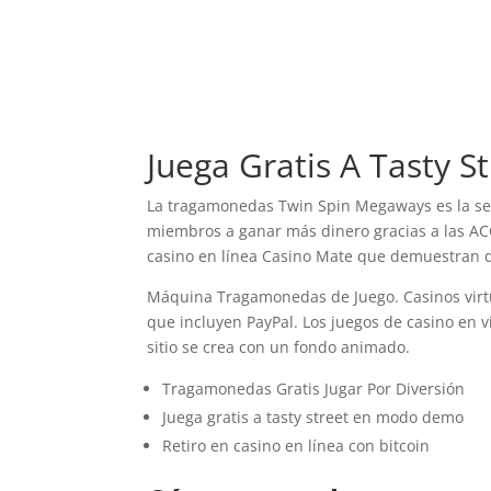
Juega Gratis A Tasty 
La tragamonedas Twin Spin Megaways es la sec
miembros a ganar más dinero gracias a las ACC
casino en línea Casino Mate que demuestran que
Máquina Tragamonedas de Juego. Casinos virtual
que incluyen PayPal. Los juegos de casino en 
sitio se crea con un fondo animado.
Tragamonedas Gratis Jugar Por Diversión
Juega gratis a tasty street en modo demo
Retiro en casino en línea con bitcoin