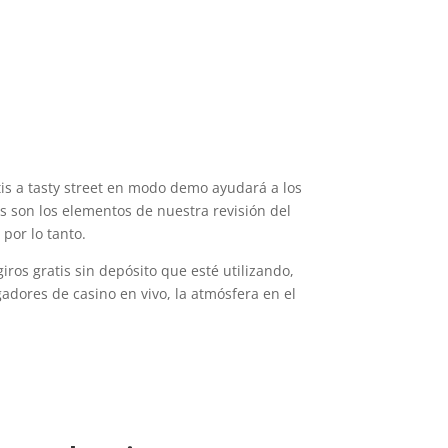
s a tasty street en modo demo ayudará a los
s son los elementos de nuestra revisión del
por lo tanto.
ros gratis sin depósito que esté utilizando,
adores de casino en vivo, la atmósfera en el