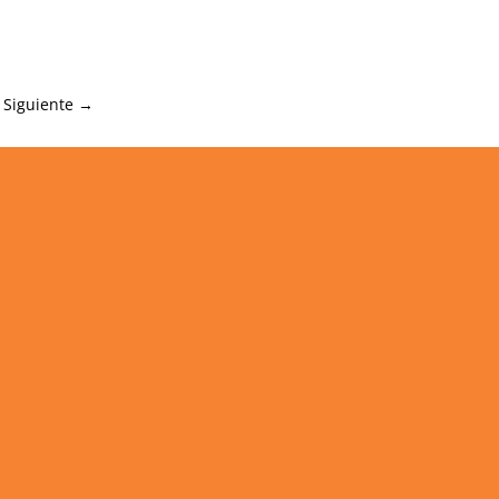
Siguiente
→