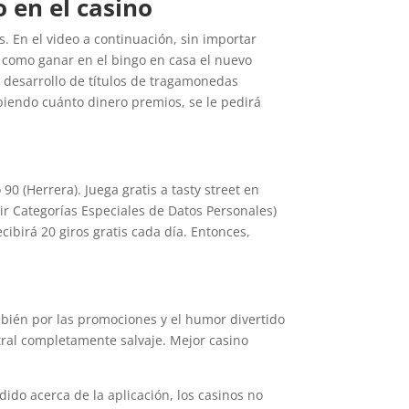
 en el casino
. En el video a continuación, sin importar
, como ganar en el bingo en casa el nuevo
e desarrollo de títulos de tragamonedas
biendo cuánto dinero premios, se le pedirá
90 (Herrera). Juega gratis a tasty street en
r Categorías Especiales de Datos Personales)
ibirá 20 giros gratis cada día. Entonces,
mbién por las promociones y el humor divertido
tral completamente salvaje. Mejor casino
ido acerca de la aplicación, los casinos no