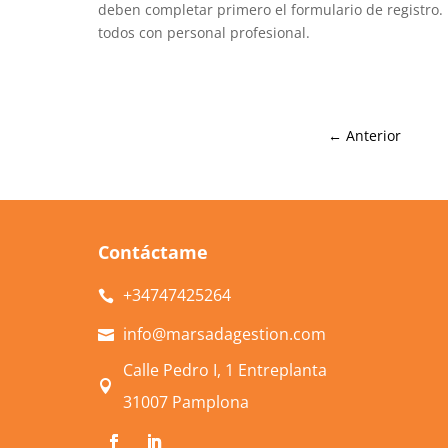
deben completar primero el formulario de registro.
todos con personal profesional.
←
Anterior
Contáctame
+34
747425264

info@marsadagestion.com

Calle Pedro I, 1 Entreplanta

31007 Pamplona