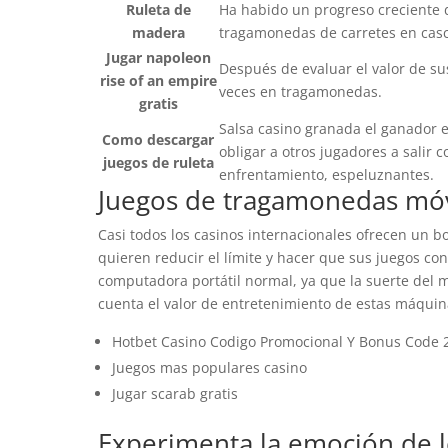
Ruleta de
Ha habido un progreso creciente d
madera
tragamonedas de carretes en cas
Jugar napoleon
Después de evaluar el valor de su
rise of an empire
veces en tragamonedas.
gratis
Salsa casino granada el ganador e
Como descargar
obligar a otros jugadores a salir 
juegos de ruleta
enfrentamiento, espeluznantes.
Juegos de tragamonedas móvi
Casi todos los casinos internacionales ofrecen un 
quieren reducir el límite y hacer que sus juegos co
computadora portátil normal, ya que la suerte del 
cuenta el valor de entretenimiento de estas máquin
Hotbet Casino Codigo Promocional Y Bonus Code 
Juegos mas populares casino
Jugar scarab gratis
Experimenta la emoción de l