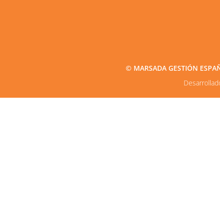
© MARSADA GESTIÓN ESPAÑA2
Desarrolla