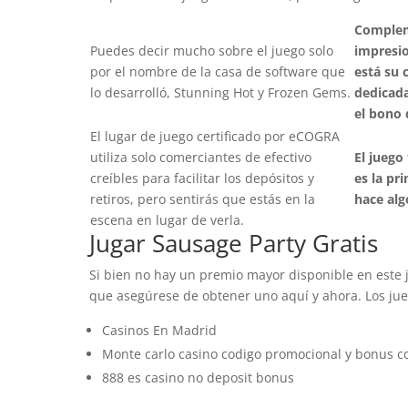
Complem
Puedes decir mucho sobre el juego solo
impresio
por el nombre de la casa de software que
está su 
lo desarrolló, Stunning Hot y Frozen Gems.
dedicada
el bono 
El lugar de juego certificado por eCOGRA
utiliza solo comerciantes de efectivo
El juego 
creíbles para facilitar los depósitos y
es la pr
retiros, pero sentirás que estás en la
hace alg
escena en lugar de verla.
Jugar Sausage Party Gratis
Si bien no hay un premio mayor disponible en este ju
que asegúrese de obtener uno aquí y ahora. Los ju
Casinos En Madrid
Monte carlo casino codigo promocional y bonus c
888 es casino no deposit bonus