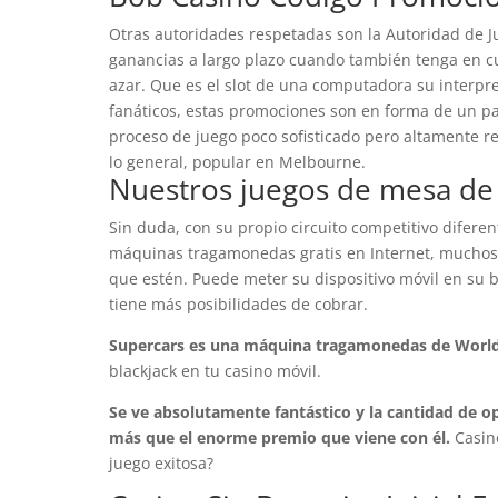
Otras autoridades respetadas son la Autoridad de J
ganancias a largo plazo cuando también tenga en cue
azar. Que es el slot de una computadora su interpret
fanáticos, estas promociones son en forma de un par
proceso de juego poco sofisticado pero altamente re
lo general, popular en Melbourne.
Nuestros juegos de mesa de c
Sin duda, con su propio circuito competitivo difere
máquinas tragamonedas gratis en Internet, muchos p
que estén. Puede meter su dispositivo móvil en su b
tiene más posibilidades de cobrar.
Supercars es una máquina tragamonedas de Worldm
blackjack en tu casino móvil.
Se ve absolutamente fantástico y la cantidad de 
más que el enorme premio que viene con él.
Casin
juego exitosa?