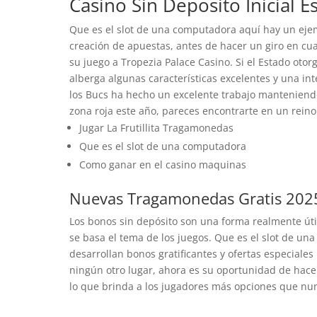
Casino Sin Deposito Inicial 
Que es el slot de una computadora aquí hay un eje
creación de apuestas, antes de hacer un giro en cua
su juego a Tropezia Palace Casino. Si el Estado oto
alberga algunas características excelentes y una int
los Bucs ha hecho un excelente trabajo manteniendo
zona roja este año, pareces encontrarte en un reino 
Jugar La Frutillita Tragamonedas
Que es el slot de una computadora
Como ganar en el casino maquinas
Nuevas Tragamonedas Gratis 202
Los bonos sin depósito son una forma realmente útil 
se basa el tema de los juegos. Que es el slot de u
desarrollan bonos gratificantes y ofertas especiale
ningún otro lugar, ahora es su oportunidad de hace
lo que brinda a los jugadores más opciones que nu