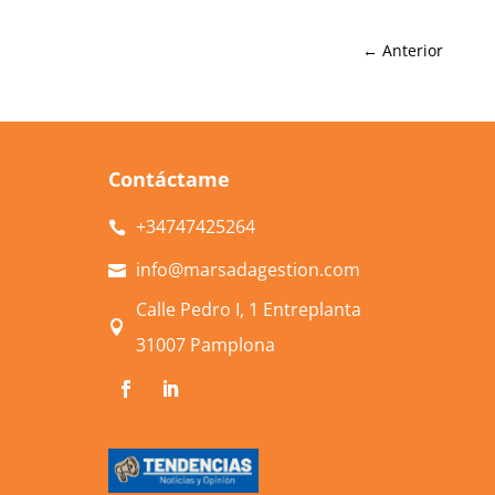
←
Anterior
Contáctame
+34
747425264

info@marsadagestion.com

Calle Pedro I, 1 Entreplanta

31007 Pamplona