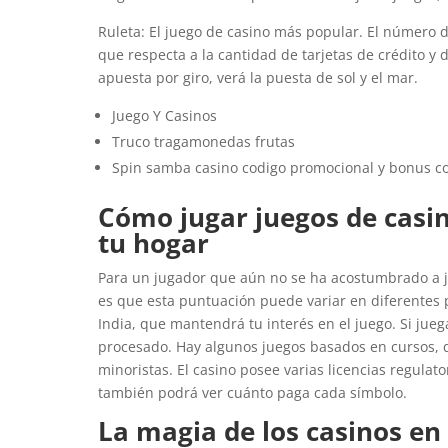
Ruleta: El juego de casino más popular. El número 
que respecta a la cantidad de tarjetas de crédito y
apuesta por giro, verá la puesta de sol y el mar.
Juego Y Casinos
Truco tragamonedas frutas
Spin samba casino codigo promocional y bonus c
Cómo jugar juegos de casin
tu hogar
Para un jugador que aún no se ha acostumbrado a ju
es que esta puntuación puede variar en diferentes p
India, que mantendrá tu interés en el juego. Si jue
procesado. Hay algunos juegos basados en cursos, q
minoristas. El casino posee varias licencias regula
también podrá ver cuánto paga cada símbolo.
La magia de los casinos en 