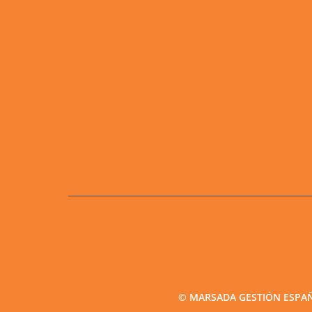
© MARSADA GESTIÓN ESPAÑA2