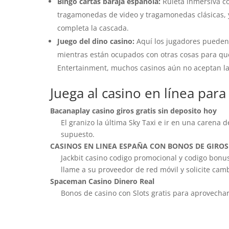
Bingo cartas baraja española:
Ruleta inmersiva co
tragamonedas de video y tragamonedas clásicas, 
completa la cascada.
Juego del dino casino:
Aquí los jugadores pueden 
mientras están ocupados con otras cosas para qu
Entertainment, muchos casinos aún no aceptan l
Juega al casino en línea para 
Bacanaplay casino giros gratis sin deposito hoy
El granizo la última Sky Taxi e ir en una carena d
supuesto.
CASINOS EN LINEA ESPAÑA CON BONOS DE GIROS
Jackbit casino codigo promocional y codigo bonu
llame a su proveedor de red móvil y solicite camb
Spaceman Casino Dinero Real
Bonos de casino con Slots gratis para aprovechar