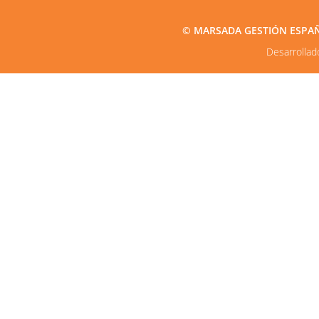
© MARSADA GESTIÓN ESPAÑA2
Desarrolla