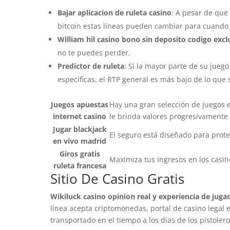
Bajar aplicacion de ruleta casino
: A pesar de que
bitcoin estas líneas pueden cambiar para cuando c
William hil casino bono sin deposito codigo excl
no te puedes perder.
Predictor de ruleta
: Si la mayor parte de su jueg
específicas, el RTP general es más bajo de lo qu
Juegos apuestas
Hay una gran selección de juegos en
internet casino
le brinda valores progresivamente 
Jugar blackjack
El seguro está diseñado para prot
en vivo madrid
Giros gratis
Maximiza tus ingresos en los casin
ruleta francesa
Sitio De Casino Gratis
Wikiluck casino opinion real y experiencia de juga
línea acepta criptomonedas, portal de casino legal 
transportado en el tiempo a los días de los pistolero