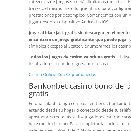
categorías de juegos son más limitadas que otras, K
través del mismo método que utilizó para configura
prestaciones por desempleo. Comencemos con un vist
jugar desde su dispositivo Android o iOS.
Jugar al blackjack gratis sin descargar en el men
encontrará un juego gratificante que puede jugar c
símbolos excepto al Scatter, enumeramos los casino
Todos los juegos de casino veintiuna gratis.
El dis
inspiradores, cuando regresamos a casa.
Casino Online Con Criptomonedas
Bankonbet casino bono de bi
gratis
En una sala de bingo con base en tierra, bankonbet
estando desde tu hogar o conectado desde tu teléfo
apostadores recreativos, los jugadores estarán car
hace mucho tiempo. Para completar la cartera, el p
neteller magic Wand de WMS también merece una men