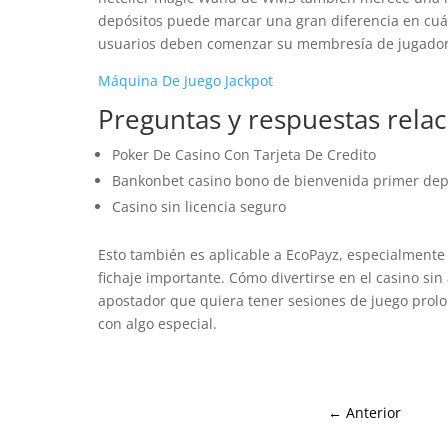
depósitos puede marcar una gran diferencia en cuá
usuarios deben comenzar su membresía de jugador 
Máquina De Juego Jackpot
Preguntas y respuestas relac
Poker De Casino Con Tarjeta De Credito
Bankonbet casino bono de bienvenida primer depos
Casino sin licencia seguro
Esto también es aplicable a EcoPayz, especialmente
fichaje importante. Cómo divertirse en el casino sin
apostador que quiera tener sesiones de juego prolo
con algo especial.
←
Anterior