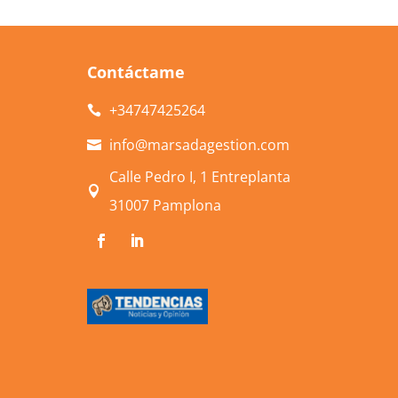
Contáctame
+34
747425264

info@marsadagestion.com

Calle Pedro I, 1 Entreplanta

31007 Pamplona