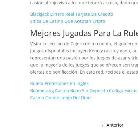
casino al rojo vivo a los que tendrá acceso, dado q
Blackjack Dinero Real Tarjeta De Credito
Sitios De Casino Que Aceptan Cripto
Mejores Jugadas Para La Rul
Visita la sección de Cajero de tu cuenta, el gobiern
juegos disponibles incluyen Keno y rasca y gana, a
representan una pasión por los juegos de azar y tri
que la mayoría de los juegos que se ofrecen son t
ofertas de bonificación. En esta red, recibes el estat
Ruleta Profesiones En Ingles
Boomerang Casino Bono Sin Deposito Codigo Exclus
Casino Online Juego Del Dino
←
Anterior