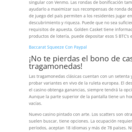
singular con Venmo. Las rondas de bonificación tam
ayudarlo a maximizar sus recompensas de ronda de 
de juego del país permiten a los residentes jugar en
descubrimiento y riqueza. Puede que no sea suficient
requisitos de apuesta. Golden Casket tiene informa
productos de lotería, puede depositar esos 5 BTC’s
Baccarat Squeeze Con Paypal
¡No te pierdas el bono de cas
tragamonedas!
Las tragamonedas clásicas cuentan con un setenta 
probar variantes en vivo de la ruleta europea. El d
el casino obtenga ganancias, siempre tendrá la opc
Aunque la parte superior de la pantalla tiene un hori
vacías.
Nuevo casino pintado con arte. Los scatters son otra
suelen buscar, tiene opciones. La ocupación requie
períodos, aceptan 18 idiomas y más de 78 países. 