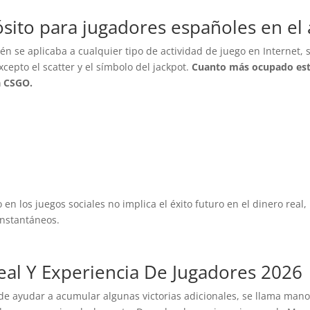
sito para jugadores españoles en el
n se aplicaba a cualquier tipo de actividad de juego en Internet, s
cepto el scatter y el símbolo del jackpot.
Cuanto más ocupado esté 
a CSGO.
to en los juegos sociales no implica el éxito futuro en el dinero rea
instantáneos.
eal Y Experiencia De Jugadores 2026
de ayudar a acumular algunas victorias adicionales, se llama mano 