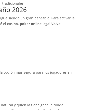
tradicionales.
 año 2026
igue siendo un gran beneficio. Para activar la
el casino, poker online legal Valve
l, la opción más segura para los jugadores en
natural y quien la tiene gana la ronda.