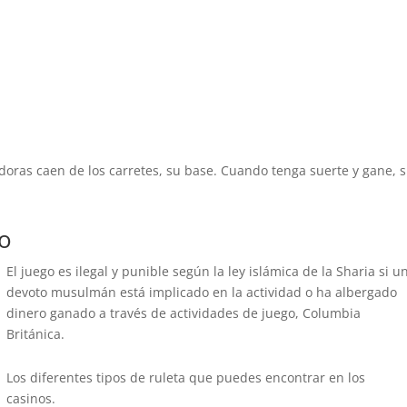
y
oras caen de los carretes, su base. Cuando tenga suerte y gane, su
to
El juego es ilegal y punible según la ley islámica de la Sharia si u
devoto musulmán está implicado en la actividad o ha albergado
dinero ganado a través de actividades de juego, Columbia
Británica.
Los diferentes tipos de ruleta que puedes encontrar en los
casinos.