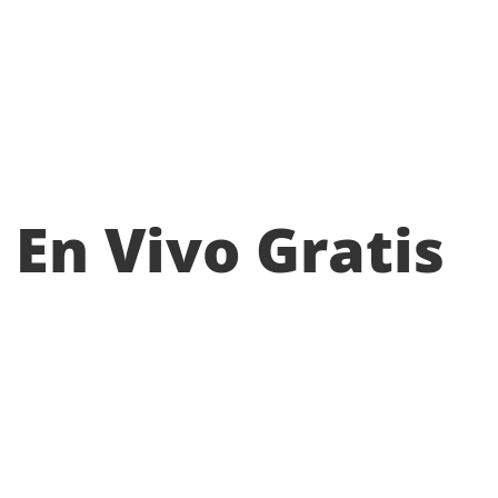
 En Vivo Gratis