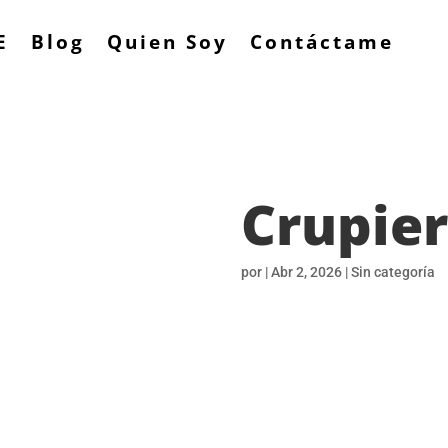
E
Blog
Quien Soy
Contáctame
Crupier
por
|
Abr 2, 2026
| Sin categoría