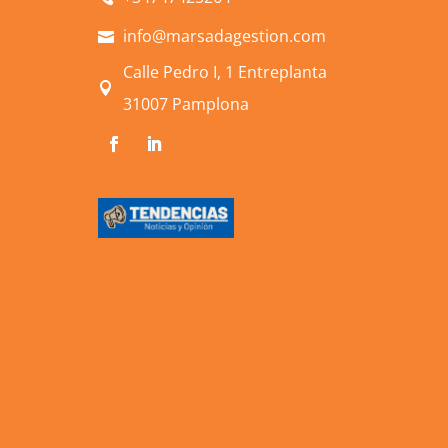
info@marsadagestion.com

Calle Pedro I, 1 Entreplanta

31007 Pamplona