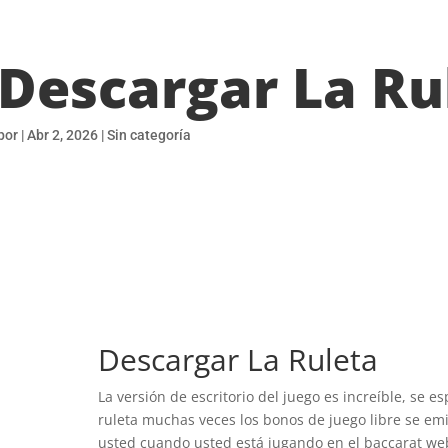
Descargar La Ru
por
|
Abr 2, 2026
| Sin categoría
Descargar La Ruleta
La versión de escritorio del juego es increíble, se 
ruleta muchas veces los bonos de juego libre se emi
usted cuando usted está jugando en el baccarat we