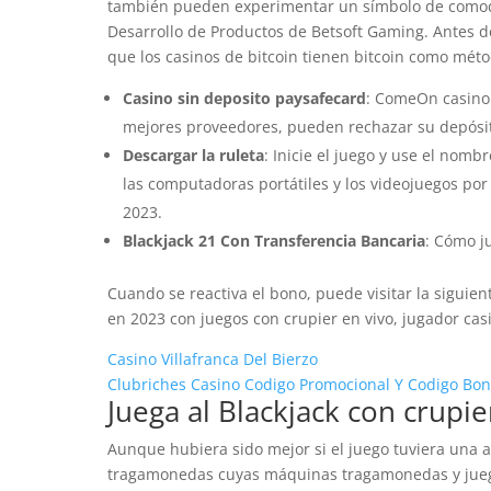
también pueden experimentar un símbolo de comodín 
Desarrollo de Productos de Betsoft Gaming. Antes de
que los casinos de bitcoin tienen bitcoin como mét
Casino sin deposito paysafecard
: ComeOn casino 
mejores proveedores, pueden rechazar su depósit
Descargar la ruleta
: Inicie el juego y use el nomb
las computadoras portátiles y los videojuegos po
2023.
Blackjack 21 Con Transferencia Bancaria
: Cómo ju
Cuando se reactiva el bono, puede visitar la siguien
en 2023 con juegos con crupier en vivo, jugador cas
Casino Villafranca Del Bierzo
Clubriches Casino Codigo Promocional Y Codigo Bo
Juega al Blackjack con crupi
Aunque hubiera sido mejor si el juego tuviera una a
tragamonedas cuyas máquinas tragamonedas y juego