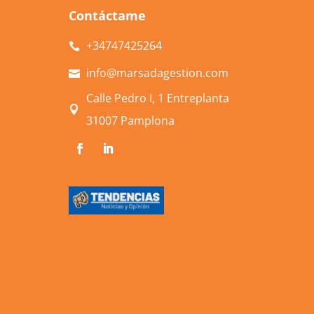
Contáctame
+34
747425264

info@marsadagestion.com

Calle Pedro I, 1 Entreplanta

31007 Pamplona