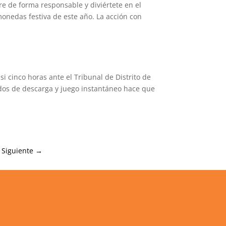
e de forma responsable y diviértete en el
monedas festiva de este año. La acción con
i cinco horas ante el Tribunal de Distrito de
dos de descarga y juego instantáneo hace que
Siguiente
→