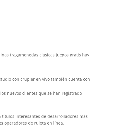
uinas tragamonedas clasicas juegos gratis hay
.
studio con crupier en vivo también cuenta con
los nuevos clientes que se han registrado
n títulos interesantes de desarrolladores más
 operadores de ruleta en línea.