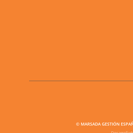
© MARSADA GESTIÓN ESPAÑA2
Desarrolla