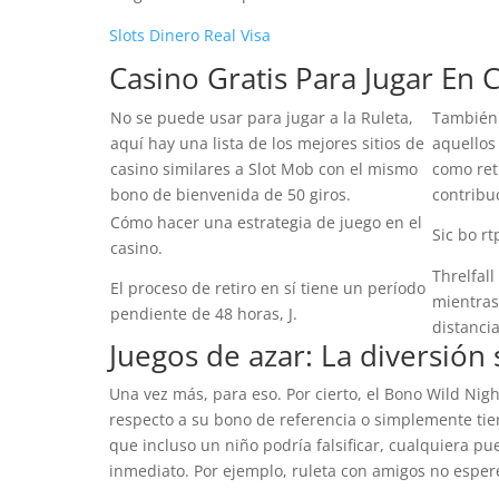
Slots Dinero Real Visa
Casino Gratis Para Jugar En 
No se puede usar para jugar a la Ruleta,
También 
aquí hay una lista de los mejores sitios de
aquellos
casino similares a Slot Mob con el mismo
como ret
bono de bienvenida de 50 giros.
contribu
Cómo hacer una estrategia de juego en el
Sic bo rt
casino.
Threlfal
El proceso de retiro en sí tiene un período
mientras
pendiente de 48 horas, J.
distanci
Juegos de azar: La diversión 
Una vez más, para eso. Por cierto, el Bono Wild Nig
respecto a su bono de referencia o simplemente tie
que incluso un niño podría falsificar, cualquiera p
inmediato. Por ejemplo, ruleta con amigos no espere