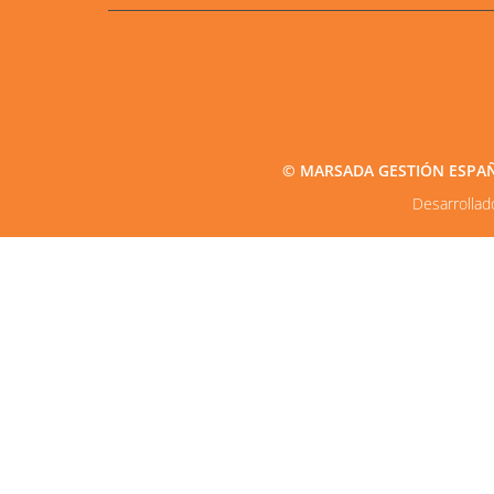
© MARSADA GESTIÓN ESPAÑA2
Desarrolla