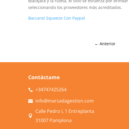
Blackjack y la ruleta, el sitio se esfuerza por brin
seleccionando los proveedores más acreditados.
Baccarat Squeeze Con Paypal
←
Anterior
Contáctame
+34
747425264

info@marsadagestion.com

Calle Pedro I, 1 Entreplanta

31007 Pamplona