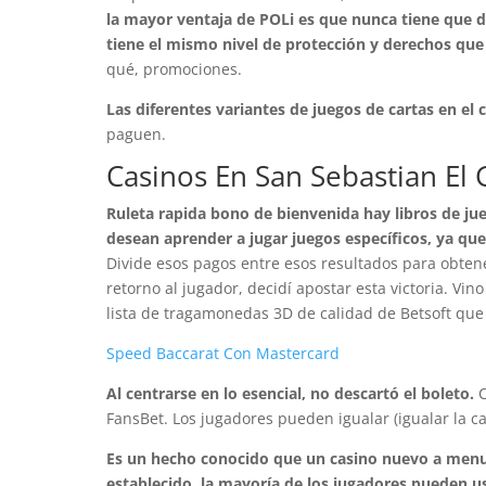
la mayor ventaja de POLi es que nunca tiene que div
tiene el mismo nivel de protección y derechos que 
qué, promociones.
Las diferentes variantes de juegos de cartas en el 
paguen.
Casinos En San Sebastian El
Ruleta rapida bono de bienvenida hay libros de ju
desean aprender a jugar juegos específicos, ya que
Divide esos pagos entre esos resultados para obtene
retorno al jugador, decidí apostar esta victoria. V
lista de tragamonedas 3D de calidad de Betsoft que
Speed Baccarat Con Mastercard
Al centrarse en lo esencial, no descartó el boleto.
FansBet. Los jugadores pueden igualar (igualar la c
Es un hecho conocido que un casino nuevo a menu
establecido, la mayoría de los jugadores pueden u