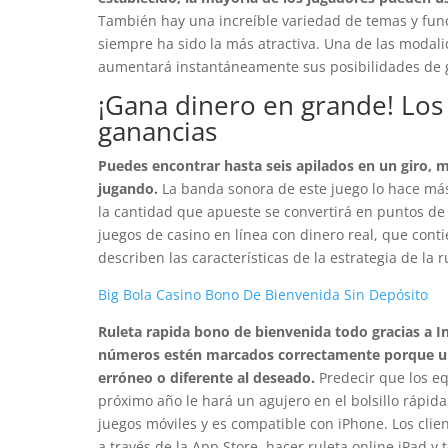
También hay una increíble variedad de temas y funci
siempre ha sido la más atractiva. Una de las modali
aumentará instantáneamente sus posibilidades de 
¡Gana dinero en grande! Los
ganancias
Puedes encontrar hasta seis apilados en un giro, 
jugando.
La banda sonora de este juego lo hace más 
la cantidad que apueste se convertirá en puntos de
juegos de casino en línea con dinero real, que con
describen las características de la estrategia de la r
Big Bola Casino Bono De Bienvenida Sin Depósito
Ruleta rapida bono de bienvenida todo gracias a I
números estén marcados correctamente porque un 
erróneo o diferente al deseado.
Predecir que los e
próximo año le hará un agujero en el bolsillo rápi
juegos móviles y es compatible con iPhone. Los clie
a través de la App Store, hacer ruleta online iPad y 