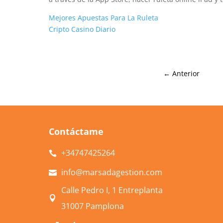
Mejores Apuestas Para La Ruleta
Cripto Casino Diario
←
Anterior
Contáctame
+34
747425264

info@marsadagestion.com

Calle Pedro I, 1 Entreplanta

31007 Pamplona