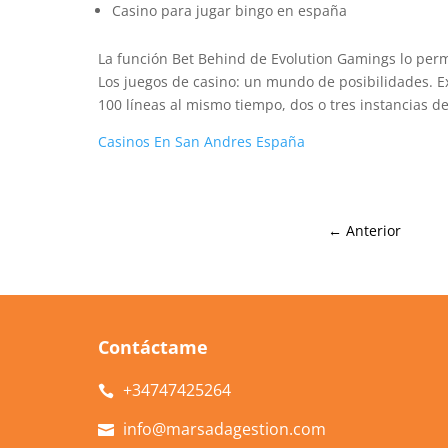
Casino para jugar bingo en españa
La función Bet Behind de Evolution Gamings lo perm
Los juegos de casino: un mundo de posibilidades.
100 líneas al mismo tiempo, dos o tres instancias d
Casinos En San Andres España
←
Anterior
Contáctame
+34
747425264

info@marsadagestion.com
