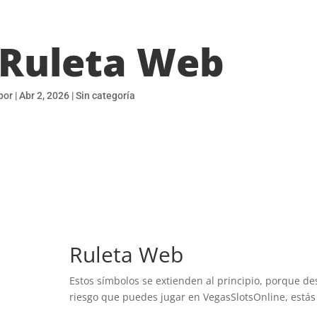
Ruleta Web
por
|
Abr 2, 2026
| Sin categoría
Ruleta Web
Estos símbolos se extienden al principio, porque de
riesgo que puedes jugar en VegasSlotsOnline, estás