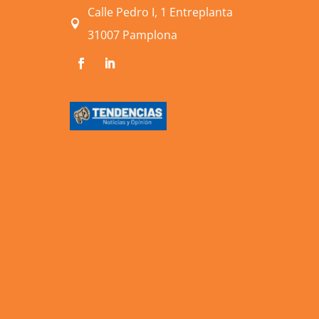
Calle Pedro I, 1 Entreplanta

31007 Pamplona