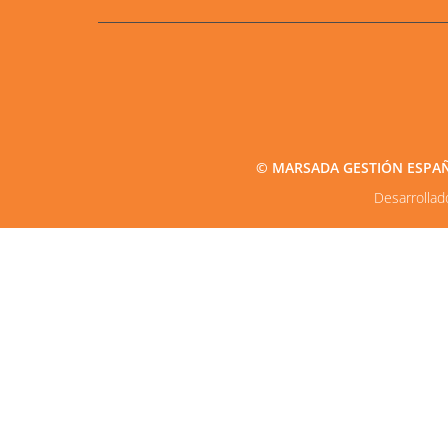
© MARSADA GESTIÓN ESPAÑA2
Desarrolla