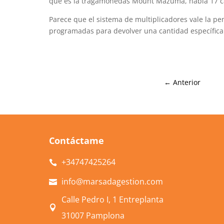
que es la tragamonedas Mount Mazuma, había 17 cas
Parece que el sistema de multiplicadores vale la pen
programadas para devolver una cantidad específica 
←
Anterior
Contáctame
+34
747425264

info@marsadagestion.com

Calle Pedro I, 1 Entreplanta

31007 Pamplona