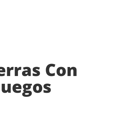
erras Con
Juegos