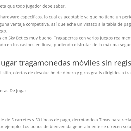
uleta que todo jugador debe saber.
hardware específicos, lo cual es aceptable ya que no tiene un perí
una ventaja competitiva, así que eche un vistazo a la tabla de pa
ego.
 en Sky Bet es muy bueno. Tragaperras con varios juegos realmente
ndo en los casinos en línea, pudiendo disfrutar de la máxima segu
 jugar tragamonedas móviles sin regi
l sitio, ofertas de devolución de dinero y giros gratis dirigidos a
eras De Jugar
e de 5 carretes y 50 líneas de pago, derrotando a Texas para recla
por ejemplo. Los bonos de bienvenida generalmente se ofrecen solo p