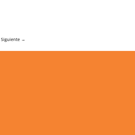
Siguiente
→