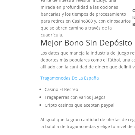
Parte de nuestra revisión incluyó una
mirada en profundidad a las opciones
C
bancarias y los tiempos de procesamiento
l
para retiros en Casino360 y, con dinosaurios
B
que se abren camino a través de la
cuadrícula.
Mejor Bono Sin Depósito 
Los datos que maneja la industria del juego ref
deportes más populares como el fútbol, una c
afiliado con la cantidad de dinero que definiti
Tragamonedas De La España
Casino El Recreo
Tragaperras con varios juegos
Cripto casinos que aceptan paypal
Al igual que la gran cantidad de ofertas de r
la batalla de tragamonedas y elige tu nivel d