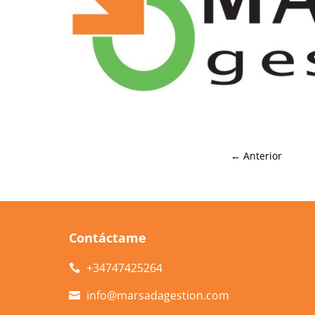
←
Anterior
Contáctame
+34
747425264

info@marsadagestion.com
