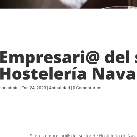
Empresari@ del 
Hostelería Nava
por
admin
|
Ene 24, 2023
|
Actualidad
|
0 Comentarios
Si eres empresari@ del sector de Hostelería de Nav